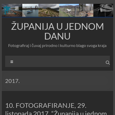
Skip
to
content
ŽUPANIJA U JEDNOM
DANU
Fotografiraj i čuvaj prirodno i kulturno blago svoga kraja
Menu
2017.
10. FOTOGRAFIRANJE, 29.
listopada 2017. “Županija u jednom