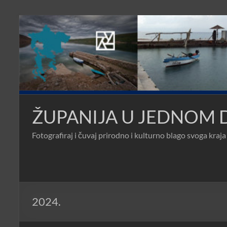
Skip
to
content
ŽUPANIJA U JEDNOM
Fotografiraj i čuvaj prirodno i kulturno blago svoga kraja
2024.