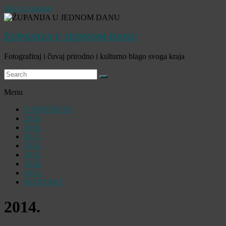
Skip to content
ŽUPANIJA U JEDNOM DANU
Fotografiraj i čuvaj prirodno i kulturno blago svoga kraja
Menu
O PROJEKTU
2024.
2018.
2017.
2016.
2015.
2014.
2013.
KONTAKT
2014.