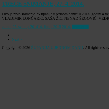
TREĆE SNIMANJE, 27. 4. 2014.
Ovo je prvo snimanje “Županije u jednom danu” u 2014. godini a treć
VLADIMIR LONČARIĆ, SAŠA ŽIC, NENAD ŠEGOVIĆ, VED
admin
25. svibnja 2014
14. lipnja 2015
2014.
Read more
Next »
Copyright © 2026
ŽUPANIJA U JEDNOM DANU
. All rights res