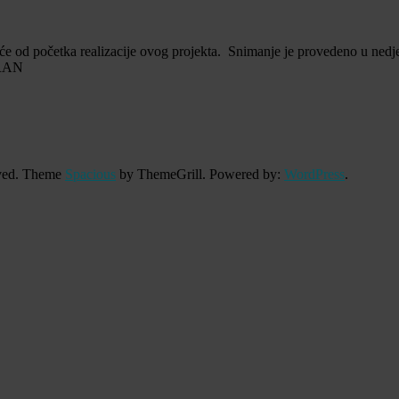
e od početka realizacije ovog projekta. Snimanje je provedeno u nedj
RAN
erved. Theme
Spacious
by ThemeGrill. Powered by:
WordPress
.