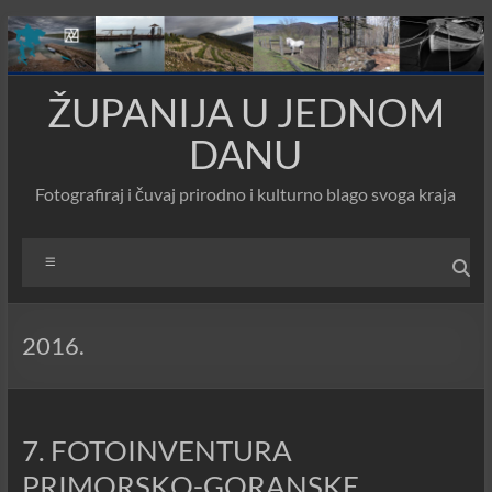
Skip
to
content
ŽUPANIJA U JEDNOM
DANU
Fotografiraj i čuvaj prirodno i kulturno blago svoga kraja
Menu
2016.
7. FOTOINVENTURA
PRIMORSKO-GORANSKE