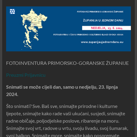
FOTOINVENTURA PRIMORSKO-GORANSKE ŽUPANIJE
Preuzmi Prijavnicu
Snimati se može cijeli dan, samo u nedjelju, 23. lipnja
2024.
Što snimati? Sve. Baš sve, snimajte prirodne i kulturne
ljepote, snimajte kako rade vaši ukućani, susjedi, snimajte
radne običaje, poljodjelske poslove, ribarenje na moru.
Snimajte svoj vrt, radove u vrtu, svoju livadu, svoj šumarak,
svoj balkon. Snimajte more, snimajte kako pospremate