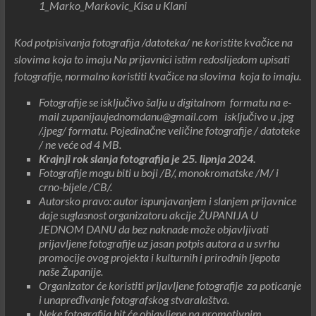
1_Marko_Markovic_Kisa u Klani
Kod potpisivanja fotografija /datoteka/ ne koristite kvačice na
slovima koja to imaju Na prijavnici istim redoslijedom upisati
fotografije, normalno koristiti kvačice na slovima koja to imaju.
Fotografije se isključivo šalju u digitalnom formatu na e-
mail zupanijaujednomdanu@gmail.com isključivo u .jpg
/.jpeg/ formatu. Pojedinačne veličine fotografije / datoteke
/ ne veće od 4 MB.
Krajnji rok slanja fotografija je 25. lipnja 2024.
Fotografije mogu biti u boji /B/, monokromatske /M/ i
crno-bijele /CB/.
Autorsko pravo: autor ispunjavanjem i slanjem prijavnice
daje suglasnost organizatoru akcije ŽUPANIJA U
JEDNOM DANU da bez naknade može objavljivati
prijavljene fotografije uz jasan potpis autora a u svrhu
promocije ovog projekta i kulturnih i prirodnih ljepota
naše Županije.
Organizator će koristiti prijavljene fotografije za poticanje
i unapređivanje fotografskog stvaralaštva.
Neke fotografija bit će objavljene na promotivnim