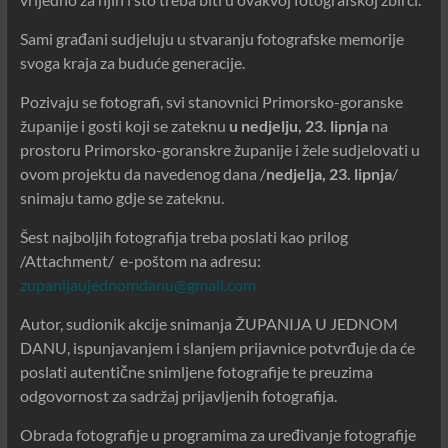
Sami građani sudjeluju u stvaranju fotografske memorije
svoga kraja za buduće generacije.
Pozivaju se fotografi, svi stanovnici Primorsko-goranske
županije i gosti koji se zateknu
u nedjelju, 23. lipnja
na
prostoru Primorsko-goranskre županije i žele sudjelovati u
ovom projektu da navedenog dana /
nedjelja, 23. lipnja
/
snimaju tamo gdje se zateknu.
Šest najboljih fotografija treba poslati kao prilog
/Attachment/ e-poštom na adresu:
zupanijaujednomdanu@gmail.com
Autor, sudionik akcije snimanja ŽUPANIJA U JEDNOM
DANU, ispunjavanjem i slanjem prijavnice potvrđuje da će
poslati autentične snimljene fotografije te preuzima
odgovornost za sadržaj prijavljenih fotografija.
Obrada fotografije u programima za uređivanje fotografije