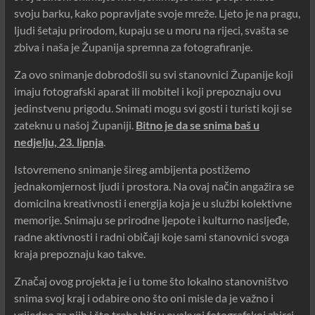
svoju barku, kako popravljate svoje mreže. Ljeto je na pragu,
ljudi šetaju prirodom, kupaju se u moru na rijeci, svašta se
zbiva i naša je Županija spremna za fotografiranje.
Za ovo snimanje dobrodošli su svi stanovnici Županije koji
imaju fotografski aparat ili mobitel i koji prepoznaju ovu
jedinstvenu prigodu. Snimati mogu svi gosti i turisti koji se
zateknu u našoj Županiji.
Bitno je da se snima baš u
nedjelju, 23. lipnja
.
Istovremeno snimanje šireg ambijenta postižemo
jednakomjernost ljudi i prostora. Na ovaj način angažira se
domicilna kreativnosti i energija koja je u službi kolektivne
memorije. Snimaju se prirodne ljepote i kulturno nasljeđe,
radne aktivnosti i radni običaji koje sami stanovnici svoga
kraja prepoznaju kao takve.
Značaj ovog projekta je i u tome što lokalno stanovništvo
snima svoj kraj i odabire ono što oni misle da je važno i
vrijedno za njih i što treba biti u ovakvoj fotografskoj zbirci.