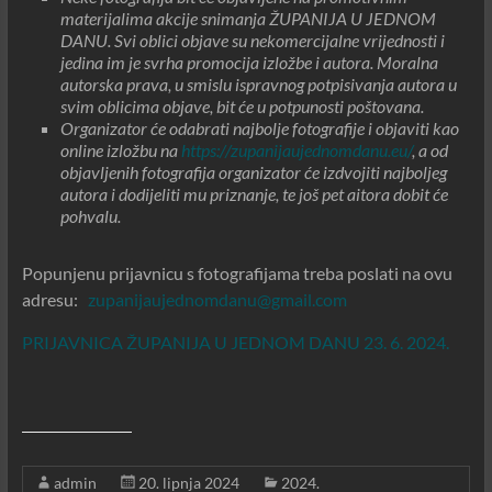
materijalima akcije snimanja ŽUPANIJA U JEDNOM
DANU. Svi oblici objave su nekomercijalne vrijednosti i
jedina im je svrha promocija izložbe i autora. Moralna
autorska prava, u smislu ispravnog potpisivanja autora u
svim oblicima objave, bit će u potpunosti poštovana.
Organizator će odabrati najbolje fotografije i objaviti kao
online izložbu na
https://zupanijaujednomdanu.eu/
, a od
objavljenih fotografija organizator će izdvojiti najboljeg
autora i dodijeliti mu priznanje, te još pet aitora dobit će
pohvalu.
Popunjenu prijavnicu s fotografijama treba poslati na ovu
adresu:
zupanijaujednomdanu@gmail.com
PRIJAVNICA ŽUPANIJA U JEDNOM DANU 23. 6. 2024.
admin
20. lipnja 2024
2024.