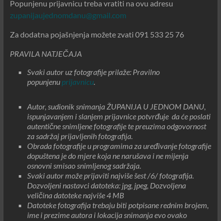
Popunjenu prijavnicu treba vratiti na ovu adresu
zupanijaujednomdanu@gmail.com
Za dodatna pojašnjenja možete zvati 091 533 25 76
PRAVILA NATJEČAJA
Svaki autor uz fotografije prilaže: Pravilno
popunjenu
prijavnicu
.
Autor, sudionik snimanja ŽUPANIJA U JEDNOM DANU,
ispunjavanjem i slanjem prijavnice potvrđuje da će poslati
autentične snimljene fotografije te preuzima odgovornost
za sadržaj prijavljenih fotografija.
Obrada fotografije u programima za uređivanje fotografije
dopuštena je do mjere koja ne narušava i ne mijenja
osnovni smisao snimljenog sadržaja.
Svaki autor može prijaviti najviše šest /6/ fotografija.
Dozvoljeni nastavci datoteka: jpg, jpeg, Dozvoljena
veličina datoteke najviše 4 MB
Datoteke fotografija trebaju biti potpisane rednim brojem,
ime i prezime autora i lokacija snimanja evo ovako