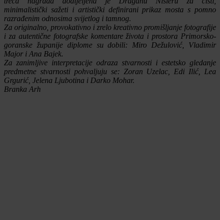
treća nagrada dodijeljena je Draganu Nišleru za čisti,
minimalistički sažeti i artistički definirani prikaz mosta s pomno
razrađenim odnosima svijetlog i tamnog.
Za originalno, provokativno i zrelo kreativno promišljanje fotografije
i za autentične fotografske komentare života i prostora Primorsko-
goranske županije diplome su dobili: Miro Dežulović, Vladimir
Major i Ana Bajek.
Za zanimljive interpretacije odraza stvarnosti i estetsko gledanje
predmetne stvarnosti pohvaljuju se: Zoran Uzelac, Edi Ilić, Lea
Grgurić, Jelena Ljubotina i Darko Mohar.
Branka Arh