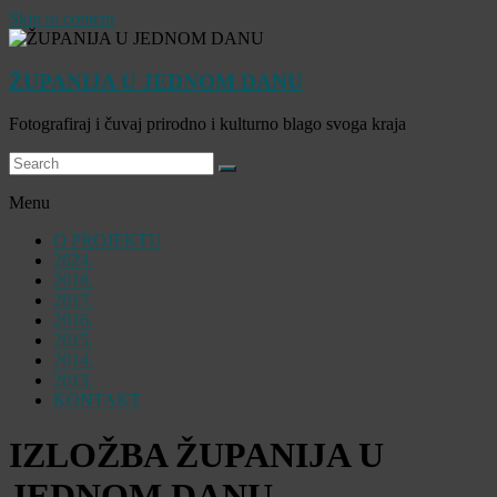
Skip to content
ŽUPANIJA U JEDNOM DANU
Fotografiraj i čuvaj prirodno i kulturno blago svoga kraja
Menu
O PROJEKTU
2024.
2018.
2017.
2016.
2015.
2014.
2013.
KONTAKT
IZLOŽBA ŽUPANIJA U
JEDNOM DANU