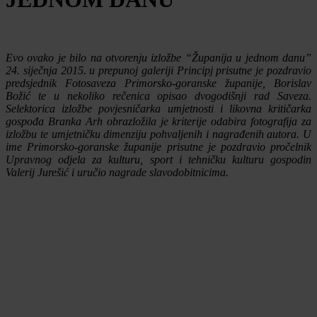
Evo ovako je bilo na otvorenju izložbe “Županija u jednom danu”
24. siječnja 2015. u prepunoj galeriji Principj prisutne je pozdravio
predsjednik Fotosaveza Primorsko-goranske županije, Borislav
Božić te u nekoliko rečenica opisao dvogodišnji rad Saveza.
Selektorica izložbe povjesničarka umjetnosti i likovna kritičarka
gospođa Branka Arh obrazložila je kriterije odabira fotografija za
izložbu te umjetničku dimenziju pohvaljenih i nagrađenih autora. U
ime Primorsko-goranske županije prisutne je pozdravio pročelnik
Upravnog odjela za kulturu, sport i tehničku kulturu gospodin
Valerij Jurešić i uručio nagrade slavodobitnicima.