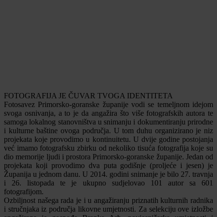
FOTOGRAFIJA JE ČUVAR TVOGA IDENTITETA
Fotosavez Primorsko-goranske županije vodi se temeljnom idejom
svoga osnivanja, a to je da angažira što više fotografskih autora te
samoga lokalnog stanovništva u snimanju i dokumentiranju prirodne
i kulturne baštine ovoga područja. U tom duhu organizirano je niz
projekata koje provodimo u kontinuitetu. U dvije godine postojanja
već imamo fotografsku zbirku od nekoliko tisuća fotografija koje su
dio memorije ljudi i prostora Primorsko-goranske županije. Jedan od
projekata koji provodimo dva puta godišnje (proljeće i jesen) je
Županija u jednom danu. U 2014. godini snimanje je bilo 27. travnja
i 26. listopada te je ukupno sudjelovao 101 autor sa 601
fotografijom.
Ozbiljnost našega rada je i u angažiranju priznatih kulturnih radnika
i stručnjaka iz područja likovne umjetnosti. Za selekciju ove izložbe