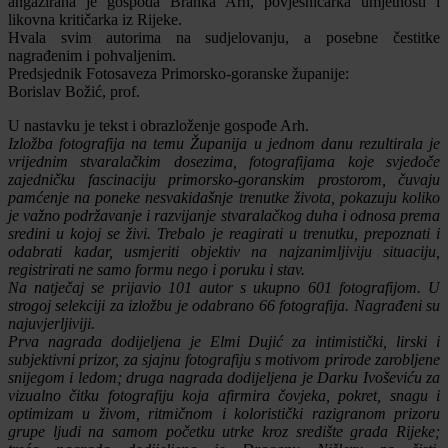
angažirana je gospođa Branka Arh, povjesničarka umjetnosti i
likovna kritičarka iz Rijeke.
Hvala svim autorima na sudjelovanju, a posebne čestitke
nagrađenim i pohvaljenim.
Predsjednik Fotosaveza Primorsko-goranske županije:
Borislav Božić, prof.
U nastavku je tekst i obrazloženje gospođe Arh.
Izložba fotografija na temu Županija u jednom danu rezultirala je
vrijednim stvaralačkim dosezima, fotografijama koje svjedoče
zajedničku fascinaciju primorsko-goranskim prostorom, čuvaju
pamćenje na poneke nesvakidašnje trenutke života, pokazuju koliko
je važno podržavanje i razvijanje stvaralačkog duha i odnosa prema
sredini u kojoj se živi. Trebalo je reagirati u trenutku, prepoznati i
odabrati kadar, usmjeriti objektiv na najzanimljiviju situaciju,
registrirati ne samo formu nego i poruku i stav.
Na natječaj se prijavio 101 autor s ukupno 601 fotografijom. U
strogoj selekciji za izložbu je odabrano 66 fotografija. Nagrađeni su
najuvjerljiviji.
Prva nagrada dodijeljena je Elmi Dujić za intimistički, lirski i
subjektivni prizor, za sjajnu fotografiju s motivom prirode zarobljene
snijegom i ledom; druga nagrada dodijeljena je Darku Ivoševiću za
vizualno čitku fotografiju koja afirmira čovjeka, pokret, snagu i
optimizam u živom, ritmičnom i koloristički razigranom prizoru
grupe ljudi na samom početku utrke kroz središte grada Rijeke;