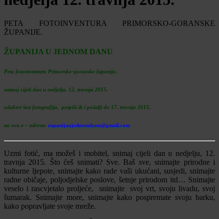
PETA FOTOINVENTURA PRIMORSKO-GORANSKE
ŽUPANIJE.
ŽUPANIJA U JEDNOM DANU
Peta fotoinventura Primorsko-goranske županije,
snimaj cijeli dan u nedjelju, 12. travnja 2015.
odaberi šest fotografija, potpiši ih i pošalji do 17. travnja 2015.
na ovu e – adresu:
zupanijaujednomdanu@gmail.com
Uzmi fotić, ma možeš i mobitel, snimaj cijeli dan u nedjelju, 12.
travnja 2015. Što ćeš snimati? Sve. Baš sve, snimajte prirodne i
kulturne ljepote, snimajte kako rade vaši ukućani, susjedi, snimajte
radne običaje, poljodjelske poslove, šetnje prirodom itd… Snimajte
veselo i rascvjetalo proljeće, snimajte svoj vrt, svoju livadu, svoj
šumarak. Snimajte more, snimajte kako pospremate svoju barku,
kako popravljate svoje mreže.