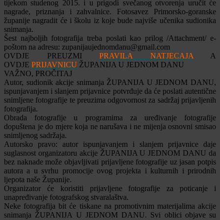
tijekom studenog 2015. i u prigodi svečanog otvorenja uručit će
nagrade, priznanja i zahvalnice. Fotosavez Primorsko-goranske
županije nagradit će i školu iz koje bude najviše učenika sudionika
snimanja.
Šest najboljih fotografija treba poslati kao prilog /Attachment/ e-
poštom na adresu: zupanijaujednomdanu@gmail.com
OVDJE PREUZMI
PRAVILA NATJECAJA
A
OVDJE
PRIJAVNICU
ŽUPANIJA U JEDNOM DANU
VAŽNO, PROČITAJ
Autor, sudionik akcije snimanja ŽUPANIJA U JEDNOM DANU,
ispunjavanjem i slanjem prijavnice potvrđuje da će poslati autentične
snimljene fotografije te preuzima odgovornost za sadržaj prijavljenih
fotografija.
Obrada fotografije u programima za uređivanje fotografije
dopuštena je do mjere koja ne narušava i ne mijenja osnovni smisao
snimljenog sadržaja.
Autorsko pravo: autor ispunjavanjem i slanjem prijavnice daje
suglasnost organizatoru akcije ŽUPANIJA U JEDNOM DANU da
bez naknade može objavljivati prijavljene fotografije uz jasan potpis
autora a u svrhu promocije ovog projekta i kulturnih i prirodnih
ljepota naše Županije.
Organizator će koristiti prijavljene fotografije za poticanje i
unapređivanje fotografskog stvaralaštva.
Neke fotografija bit će tiskane na promotivnim materijalima akcije
snimanja ŽUPANIJA U JEDNOM DANU. Svi oblici objave su