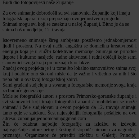
Budi dio fotopovijesti naše Županije
Za ovo snimanje dobrodošli su svi stanovnici Županije koji imaju
fotografski aparat i koji prepoznaju ovu jedinstvenu prigodu.
Snimati mogu svi koji se zateknu u našoj Županiji. Bitno je da se
snima baš u nedjelju, 12. travnja.
Istovremeno snimanje šireg ambijenta postižemo jednakomjernost
ljudi i prostora. Na ovaj način angažira se domicilna kreativnosti i
energija koja je u službi kolektivne memorije. Snimaju se prirodne
ljepote i kulturno nasljeđe, radne aktivnosti i radni običaji koje sami
stanovnici svoga kraja prepoznaju kao takve.
Značaj ovog projekta je i u tome što lokalno stanovništvo snima svoj
kraj i odabire ono što oni misle da je važno i vrijedno za njih i što
treba biti u ovakvoj fotografskoj zbirci.
Sami građani sudjeluju u stvaranju fotografske memorije svoga kraja
za buduće generacije.
Mole se fotografski autori s prostora Primorsko-goranske županije i
svi stanovnici koji imaju fotografski aparat /i mobitelom se može
snimati/ i žele sudjelovati u ovom projektu da 12. travnja snimaju
tamo gdje se zateknu. Šest najuspjelijih fotografija pošaljete na ovu
adresu: zupanijaujednomdanu@gmail.com
Žiri će odabrat najbolje fotografije za izložbu te izdvojiti
najuspješnije autore petog i šestog /listopad/ snimanja za nagrade i
priznanja. Organizator će prirediti izložbu u Galeriji Principij