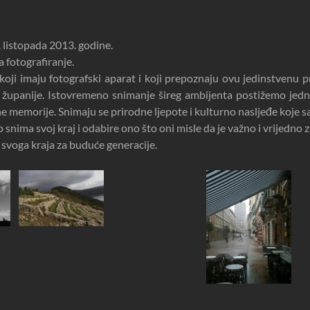
 listopada 2013. godine.
a fotografiranje.
oji imaju fotografski aparat i koji prepoznaju ovu jedinstvenu pr
 županije. Istovremeno snimanje šireg ambijenta postižemo jedn
ivne memorije. Snimaju se prirodne ljepote i kulturno nasljeđe koje
nima svoj kraj i odabire ono što oni misle da je važno i vrijedno za 
 svoga kraja za buduće generacije.