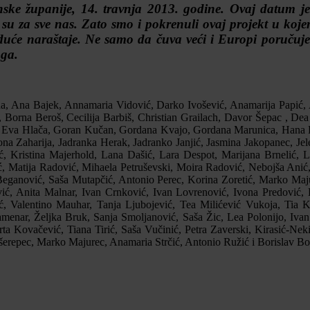
ke županije, 14. travnja 2013. godine. Ovaj datum je
su za sve nas. Zato smo i pokrenuli ovaj projekt u koj
uduće naraštaje. Ne samo da čuva veći i Europi poručuje
uga.
, Ana Bajek, Annamaria Vidović, Darko Ivošević, Anamarija Papić, A
ć, Borna Beroš, Cecilija Barbiš, Christian Grailach, Davor Šepac , D
 Eva Hlača, Goran Kučan, Gordana Kvajo, Gordana Marunica, Hana Duti
vona Zaharija, Jadranka Herak, Jadranko Janjić, Jasmina Jakopanec, Jel
ć, Kristina Majerhold, Lana Dašić, Lara Despot, Marijana Brnelić, L
, Matija Radović, Mihaela Petruševski, Moira Radović, Nebojša Anić, 
Beganović, Saša Mutapčić, Antonio Perec, Korina Zoretić, Marko Maju
ć, Anita Malnar, Ivan Crnković, Ivan Lovrenović, Ivona Predović,
ć, Valentino Mauhar, Tanja Ljubojević, Tea Milićević Vukoja, Tia K
menar, Željka Bruk, Sanja Smoljanović, Saša Žic, Lea Polonijo, Ivan
rta Kovačević, Tiana Tirić, Saša Vučinić, Petra Zaverski, Kirasić-Ne
šerepec, Marko Majurec, Anamaria Strčić, Antonio Ružić i Borislav Bo