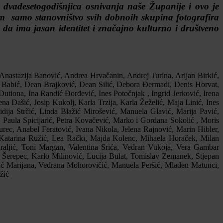
 dvadesetogodišnjica osnivanja naše Županije i ovo je
em samo stanovništvo svih dobnoih skupina fotografira
 da ima jasan identitet i značajno kulturno i društveno
nastazija Banović, Andrea Hrvačanin, Andrej Turina, Arijan Birkić,
ea Babić, Dean Brajković, Dean Silić, Debora Đermadi, Denis Horvat,
ona, Ina Randić Đorđević, Ines Potočnjak , Ingrid Jerković, Irena
ena Dašić, Josip Kukolj, Karla Trzija, Karla Žeželić, Maja Linić, Ines
idija Strčić, Linda Blažić Mirošević, Manuela Glavić, Marija Pavić,
Paula Spicijarić, Petra Kovačević, Marko i Gordana Sokolić , Moris
rec, Anabel Feratović, Ivana Nikola, Jelena Rajnović, Marin Hibler,
 Katarina Ružić, Lea Rački, Majda Kolenc, Mihaela Horaček, Milan
raljić, Toni Margan, Valentina Srića, Vedran Vukoja, Vera Gambar
 Šerepec, Karlo Milinović, Lucija Bulat, Tomislav Zemanek, Stjepan
kić Marijana, Vedrana Mohorovičić, Manuela Peršić, Mladen Matunci,
žić