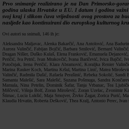
Prvo snimanje realizirano je na Dan Primorsko-gorans
godina ulaska Hrvatske u EU. I datum i godina važni 
svoj kraj i slikom čuva vrijednosti ovog prostora za b
nasljeđe kao kontinuirani dio europskog kulturnog kr
Ovi autori su snimali, 146 ih je:
Aleksandra Maljavac, Alenka Bakarčić, Ana Antolović, Ana Badurina
Aurora Valinčić, Fabijan Bojčić, Barbara Smilović, Bernard Valinči
Dragan Nišler, Duško Kulaš, Elena Franković, Emanuela Dejanović,
Peričić, Iva Petrić, Ivan Mrakovčić, Ivana Baričević, Ivica Bajčić, I
Potočnjak, Irena Peričić, Klara Abramović, Koraljka Renier Valinči
Marina Rauker Koch, Martina Kršul, Martina Linić, Matea Mirošević
Valinčić, Radmila Dašić, Rafaela Perašinić, Rebeka Sokolić, Sandi 
Samanta Malešić, Sara Malešić, Suzana Pošmuga, Sandra Končarevi
Mamula, Nina Petelin, Dominik Šafar, Tanja Vrbanac, Tea Ljubiči
Miščević, Višnja Bolf, Zoran Mirošević, Zoran Uzelac, Zvonimir Ka
Štimac, Lucia Lukšić, Maja Smojver, Živko Žagar, Zorica Purić, Ma
Klaudia Hrvatin, Roberta Dešković, Thea Kralj, Antonio Perec, Ivan 