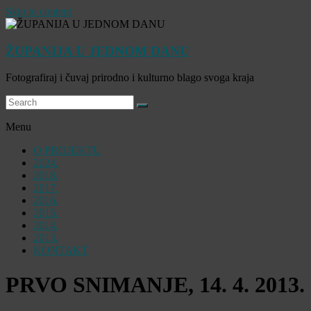
Skip to content
ŽUPANIJA U JEDNOM DANU
Fotografiraj i čuvaj prirodno i kulturno blago svoga kraja
Menu
O PROJEKTU
2024.
2018.
2017.
2016.
2015.
2014.
2013.
KONTAKT
PRVO SNIMANJE, 14. 4. 2013.